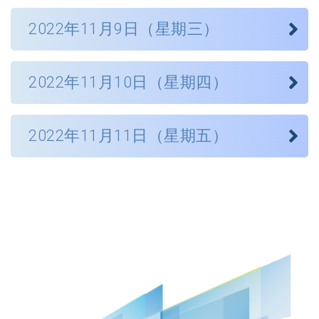
活動:
9:00 - 17:00
2022年11月9日（星期三）
-
HCCH 工作坊
地點 :
-
Generations in Arbitration Conference
香港會議展覽中心 N201 會議室
活動:
2022年11月10日（星期四）
-
東盟網上爭議解決工作坊
海牙國際私法會議公約：支持跨境民商事
語言 :
-
香港調解講座2022
訴訟慶祝 HCCH
英語 (並提供普通話和粵語同聲傳譯)
香港律師會第五屆「一帶一路」論壇「一
2022年11月11日（星期五）
亞太區域辦事處十周年工作坊
帶一路」元宇宙與金錢之路
模式 :
東盟網上爭議解決工作坊：網上爭議解決
混合
可促進東盟及香港企業的跨境貿易和投資
時間 (香港時間) :
法治大會：法治公義 普惠共存
時間 (香港時間) :
9:00 - 12:45
09:00 – 17:45
持續專業發展學分 :
時間 (香港時間) :
時間 (香港時間) :
6分
地點 :
地點 :
10:00 - 16:40
09:00 – 17:30
香港會議展覽中心 N201 會議室
香港會議展覽中心 N201 會議室
高級法律進修學分 :
地點 :
地點 :
1 分
語言 :
香港會議展覽中心 N201 會議室
語言 :
香港會議展覽中心 N201 會議室
英語 (並提供普通話和粵語同聲傳譯)
英語 (並提供普通話和粵語同聲傳譯)
協辦單位 :
語言 :
語言 :