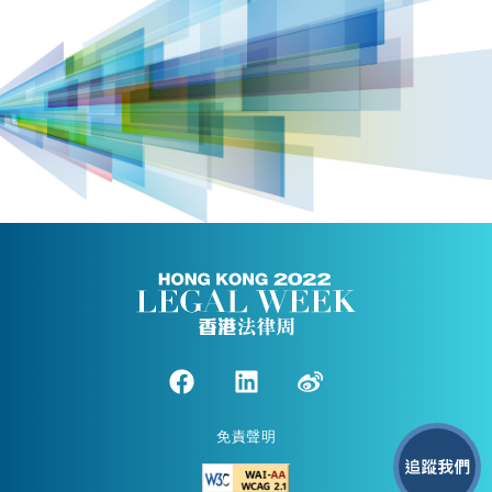
模式 :
英語 (並提供普通話和粵語同聲傳譯)
模式 :
英文及粵語 (並提供英文、普通話和粵語同聲傳譯)
混合
混合
模式 :
模式 :
支持機構 :
持續專業發展學分 :
混合
持續專業發展學分 :
混合
3.5分
6分
持續專業發展學分 :
持續專業發展學分 :
高級法律進修學分 :
4.5分
支持機構 :
6分
1 分
高級法律進修學分 :
高級法律進修學分 :
支持機構 :
1 分
1 分
支持機構 :
香港和解中心持續專業發展學分 :
6 分
支持機構 :
免責聲明
活動短片：