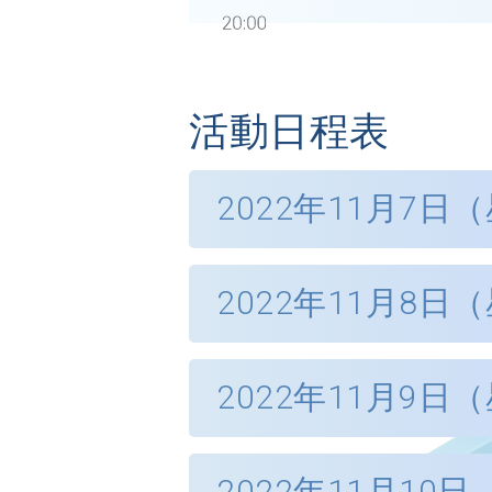
活動日程表
2022年11月7日
亞太國際私法峰會
2022年11月8日
9:00 - 17
時間 (香港時間) :
活動:
HCCH 工作坊
Gener
地點 :
香港會議展
2022年11月9日
海牙國際私法會議公
語言 :
英語 (
活動:
東盟網上爭議解決工
亞太區域辦事處十周
2022年11月10