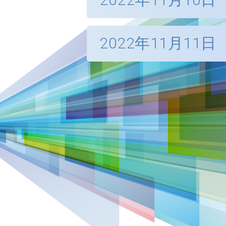
模式 :
混合
東盟網上爭議解決工
9:00 - 12
時間 (香港時間) :
持續專業發展學分 :
6分
香港律師會第五屆「
易和投資
2022年11月11
地點 :
香港會議展
高級法律進修學分 :
1 分
09:00 – 
時間 (香港時間) :
10:00 - 1
時間 (香港時間) :
語言 :
英語 (
協辦單位 :
法治大會：法治公義
地點 :
香港會議展
地點 :
香港會議展
模式 :
混合
09:00 – 
時間 (香港時間) :
語言 :
英語 (
語言 :
英語 (
持續專業發展學分 :
3.5分
支持機構 :
地點 :
香港會議展
模式 :
混合
模式 :
混合
高級法律進修學分 :
1 分
語言 :
英文及粵
持續專業發展學分 :
6分
持續專業發展學分 :
4.5分
支持機構 :
模式 :
混合
支持機構 :
高級法律進修學分 :
1 分
持續專業發展學分 :
6分
活動短片：
支持機構 :
高級法律進修學分 :
1 分