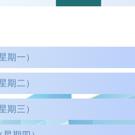
（星期一）
（星期二）
:00
ations in Arbitration Conference
覽中心 N201 會議室
（星期三）
約：支持跨境民商事訴訟慶祝 HC
並提供普通話和粵語同聲傳譯)
作坊
香港調解講座2022
年工作坊
日（星期四）