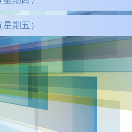
作坊：網上爭議解決可促進東盟
:45
一帶一路」論壇「一帶一路」元
日（星期五）
覽中心 N201 會議室
17:45
6:40
並提供普通話和粵語同聲傳譯)
 普惠共存
覽中心 N201 會議室
覽中心 N201 會議室
17:30
並提供普通話和粵語同聲傳譯)
並提供普通話和粵語同聲傳譯)
覽中心 N201 會議室
語 (並提供英文、普通話和粵語同聲傳譯)
政府新聞處網上廣播