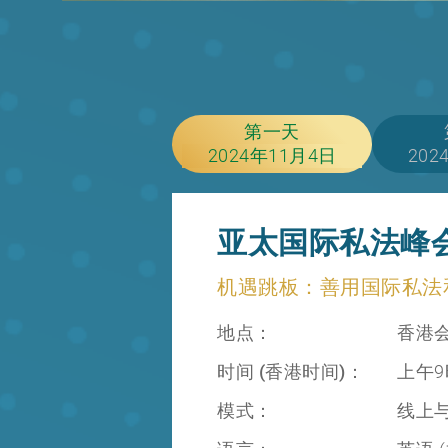
第一天
2024年11月4日
202
亚太国际私法峰
机遇跳板：善用国际私法
地点：
香港会
时间 (香港时间)：
上午9
模式：
线上