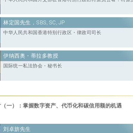
林定国先生，SBS, SC, JP
中华人民共和国香港特别行政区・律政司司长
伊纳西奥・蒂拉多教授
国际统一私法协会・秘书长
讨（一）：掌握数字资产、代币化和碳信用额的机遇
：
刘卓旂先生