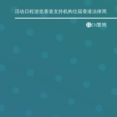
活动日程
游览香港
支持机构
往屆香港法律周
繁
簡
EN