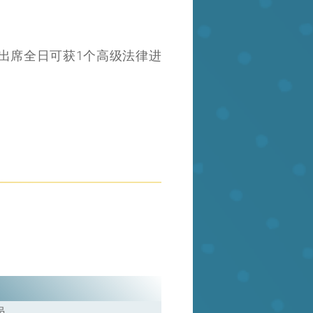
出席全日可获1个高级法律进
员